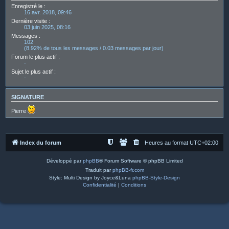
Enregistré le :
16 avr. 2018, 09:46
Dernière visite :
03 juin 2025, 08:16
Messages :
102
(8.92% de tous les messages / 0.03 messages par jour)
Forum le plus actif :
-
Sujet le plus actif :
-
SIGNATURE
Pierre
Index du forum
Heures au format
UTC+02:00
Développé par
phpBB
® Forum Software © phpBB Limited
Traduit par
phpBB-fr.com
Style: Multi Design by Joyce&Luna
phpBB-Style-Design
Confidentialité
|
Conditions