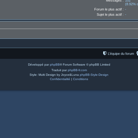
Messages :
102
(8.92% d
Forum le plus actif :
-
Sujet le plus actif :
-
L’équipe du forum
Développé par
phpBB
® Forum Software © phpBB Limited
Traduit par
phpBB-fr.com
Style: Multi Design by Joyce&Luna
phpBB-Style-Design
Confidentialité
|
Conditions