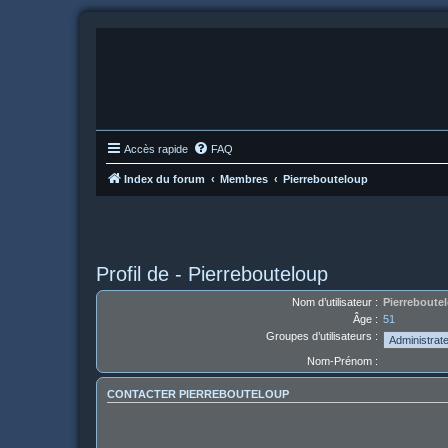
Accès rapide
FAQ
Index du forum
Membres
Pierrebouteloup
Profil de - Pierrebouteloup
Nom d’utilisateur :
Pierreboute
Âge :
51
Groupes d’utilisateurs :
Nom-Prénom :
CONTACTER PIERREBOUTELOUP