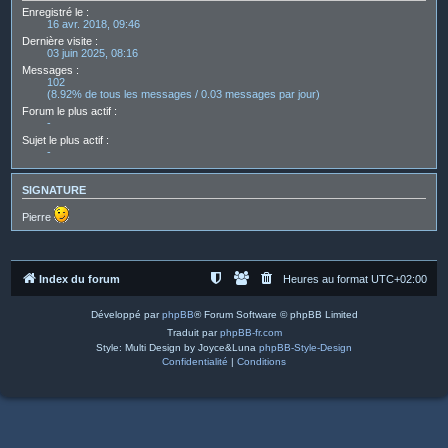
Enregistré le :
16 avr. 2018, 09:46
Dernière visite :
03 juin 2025, 08:16
Messages :
102
(8.92% de tous les messages / 0.03 messages par jour)
Forum le plus actif :
-
Sujet le plus actif :
-
SIGNATURE
Pierre
Index du forum
Heures au format
UTC+02:00
Développé par
phpBB
® Forum Software © phpBB Limited
Traduit par
phpBB-fr.com
Style: Multi Design by Joyce&Luna
phpBB-Style-Design
Confidentialité
|
Conditions