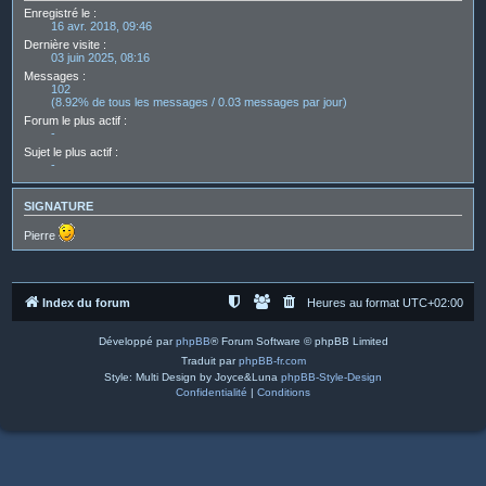
Enregistré le :
16 avr. 2018, 09:46
Dernière visite :
03 juin 2025, 08:16
Messages :
102
(8.92% de tous les messages / 0.03 messages par jour)
Forum le plus actif :
-
Sujet le plus actif :
-
SIGNATURE
Pierre
Index du forum
Heures au format
UTC+02:00
Développé par
phpBB
® Forum Software © phpBB Limited
Traduit par
phpBB-fr.com
Style: Multi Design by Joyce&Luna
phpBB-Style-Design
Confidentialité
|
Conditions