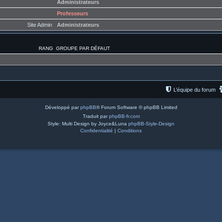
Administrateurs
Professeurs
Site Admin
Administrateurs
RANG
GROUPE PAR DÉFAUT
L’équipe du forum
Développé par
phpBB
® Forum Software © phpBB Limited
Traduit par
phpBB-fr.com
Style: Multi Design by Joyce&Luna
phpBB-Style-Design
Confidentialité
|
Conditions