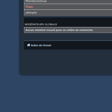
Pierrebouteloup
Thien
yikingdo
MODÉRATEURS GLOBAUX
Aucun membre trouvé pour ce critère de recherche.
Index du forum