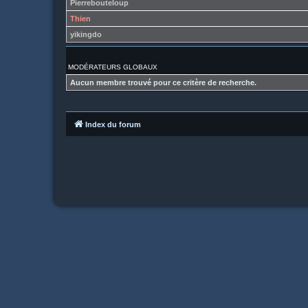
Pierrebouteloup
Thien
yikingdo
MODÉRATEURS GLOBAUX
Aucun membre trouvé pour ce critère de recherche.
Index du forum