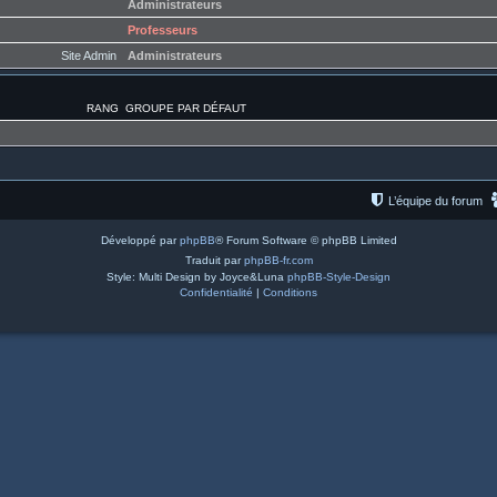
Administrateurs
Professeurs
Site Admin
Administrateurs
RANG
GROUPE PAR DÉFAUT
L’équipe du forum
Développé par
phpBB
® Forum Software © phpBB Limited
Traduit par
phpBB-fr.com
Style: Multi Design by Joyce&Luna
phpBB-Style-Design
Confidentialité
|
Conditions