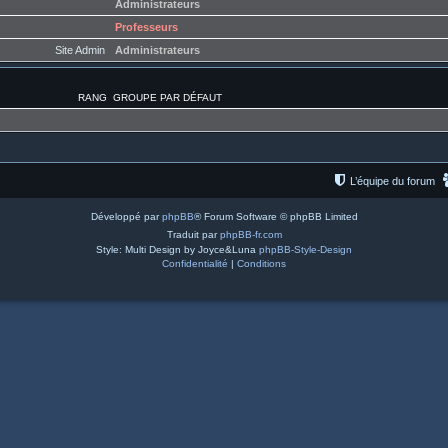
Administrateurs
Professeurs
Site Admin
Administrateurs
RANG
GROUPE PAR DÉFAUT
L’équipe du forum
Développé par
phpBB
® Forum Software © phpBB Limited
Traduit par
phpBB-fr.com
Style: Multi Design by Joyce&Luna
phpBB-Style-Design
Confidentialité
|
Conditions