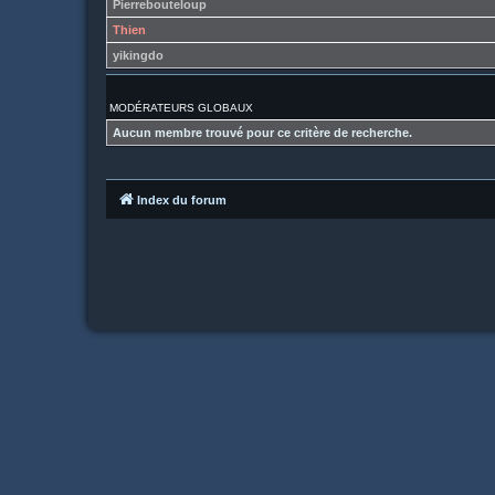
Pierrebouteloup
Thien
yikingdo
MODÉRATEURS GLOBAUX
Aucun membre trouvé pour ce critère de recherche.
Index du forum