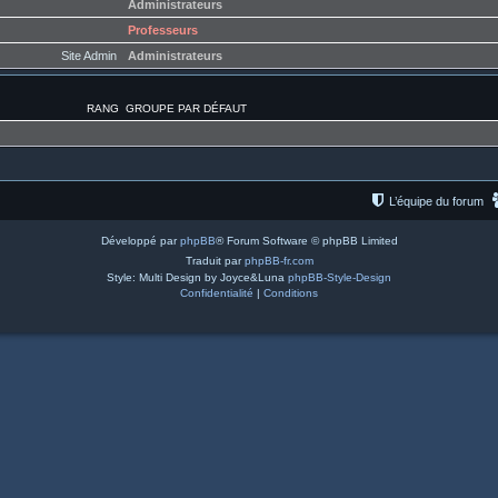
Administrateurs
Professeurs
Site Admin
Administrateurs
RANG
GROUPE PAR DÉFAUT
L’équipe du forum
Développé par
phpBB
® Forum Software © phpBB Limited
Traduit par
phpBB-fr.com
Style: Multi Design by Joyce&Luna
phpBB-Style-Design
Confidentialité
|
Conditions