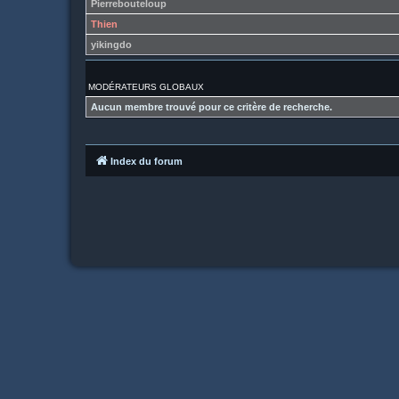
Pierrebouteloup
Thien
yikingdo
MODÉRATEURS GLOBAUX
Aucun membre trouvé pour ce critère de recherche.
Index du forum