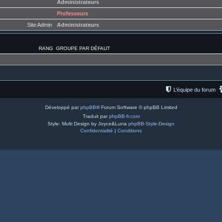
Administrateurs
Professeurs
Site Admin
Administrateurs
RANG
GROUPE PAR DÉFAUT
L’équipe du forum
Développé par
phpBB
® Forum Software © phpBB Limited
Traduit par
phpBB-fr.com
Style: Multi Design by Joyce&Luna
phpBB-Style-Design
Confidentialité
|
Conditions