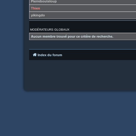
Pierrebouteloup
Thien
yikingdo
MODÉRATEURS GLOBAUX
Aucun membre trouvé pour ce critère de recherche.
Index du forum