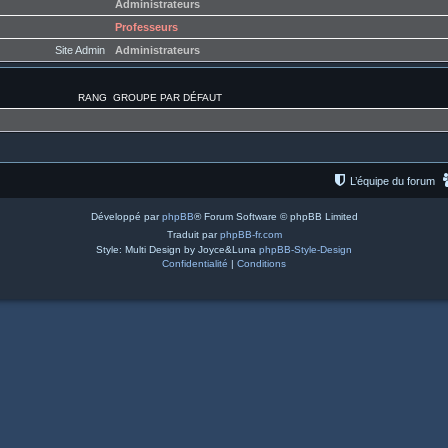
Administrateurs
Professeurs
Site Admin
Administrateurs
RANG
GROUPE PAR DÉFAUT
L’équipe du forum
Développé par
phpBB
® Forum Software © phpBB Limited
Traduit par
phpBB-fr.com
Style: Multi Design by Joyce&Luna
phpBB-Style-Design
Confidentialité
|
Conditions