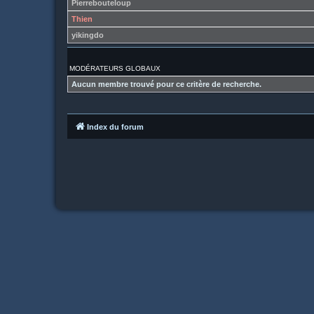
Pierrebouteloup
Thien
yikingdo
MODÉRATEURS GLOBAUX
Aucun membre trouvé pour ce critère de recherche.
Index du forum