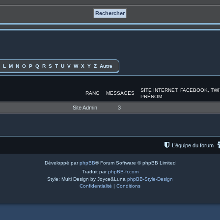
L
M
N
O
P
Q
R
S
T
U
V
W
X
Y
Z
Autre
SITE INTERNET, FACEBOOK, TW
RANG
MESSAGES
PRÉNOM
Site Admin
3
L’équipe du forum
Développé par
phpBB
® Forum Software © phpBB Limited
Traduit par
phpBB-fr.com
Style: Multi Design by Joyce&Luna
phpBB-Style-Design
Confidentialité
|
Conditions