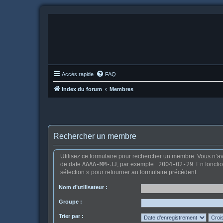
Accès rapide
FAQ
Index du forum
Membres
Rechercher un membre
Utilisez ce formulaire pour rechercher un membre. Vous n’ave
de date
AAAA-MM-JJ
, par exemple :
2004-02-29
. En foncti
sélection » pour retourner au formulaire précédent.
Nom d’utilisateur :
Groupe :
Trier par :