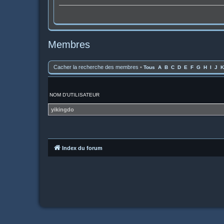
Membres
Cacher la recherche des membres
•
Tous
A
B
C
D
E
F
G
H
I
J
K
NOM D’UTILISATEUR
yikingdo
Index du forum