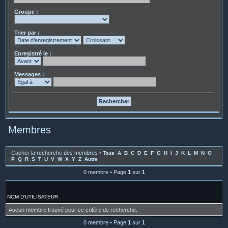
Groupe :
Trier par :
Enregistré le :
Messages :
Membres
Cacher la recherche des membres
•
Tous
A
B
C
D
E
F
G
H
I
J
K
L
M
N
O
P
Q
R
S
T
U
V
W
X
Y
Z
Autre
0 membre • Page
1
sur
1
NOM D’UTILISATEUR
Aucun membre trouvé pour ce critère de recherche.
0 membre • Page
1
sur
1