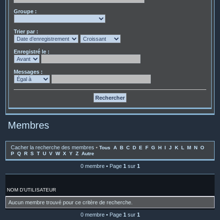
Groupe :
Trier par :
Enregistré le :
Messages :
Membres
Cacher la recherche des membres
•
Tous
A
B
C
D
E
F
G
H
I
J
K
L
M
N
O
P
Q
R
S
T
U
V
W
X
Y
Z
Autre
0 membre • Page
1
sur
1
NOM D’UTILISATEUR
Aucun membre trouvé pour ce critère de recherche.
0 membre • Page
1
sur
1