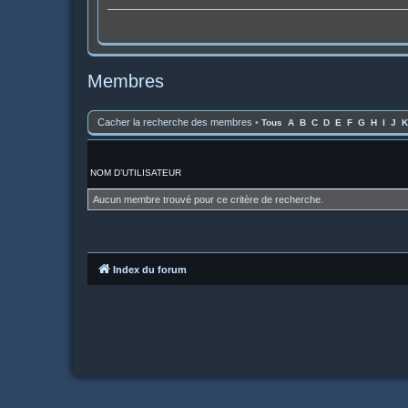
Membres
Cacher la recherche des membres
•
Tous
A
B
C
D
E
F
G
H
I
J
K
NOM D’UTILISATEUR
Aucun membre trouvé pour ce critère de recherche.
Index du forum