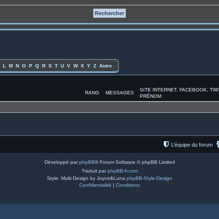
L
M
N
O
P
Q
R
S
T
U
V
W
X
Y
Z
Autre
SITE INTERNET, FACEBOOK, TW
RANG
MESSAGES
PRÉNOM
L’équipe du forum
Développé par
phpBB
® Forum Software © phpBB Limited
Traduit par
phpBB-fr.com
Style: Multi Design by Joyce&Luna
phpBB-Style-Design
Confidentialité
|
Conditions