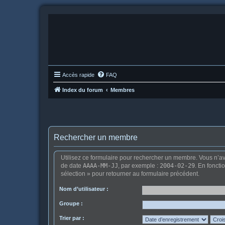
Accès rapide
FAQ
Index du forum
Membres
Rechercher un membre
Utilisez ce formulaire pour rechercher un membre. Vous n’ave
de date
AAAA-MM-JJ
, par exemple :
2004-02-29
. En foncti
sélection » pour retourner au formulaire précédent.
Nom d’utilisateur :
Groupe :
Trier par :