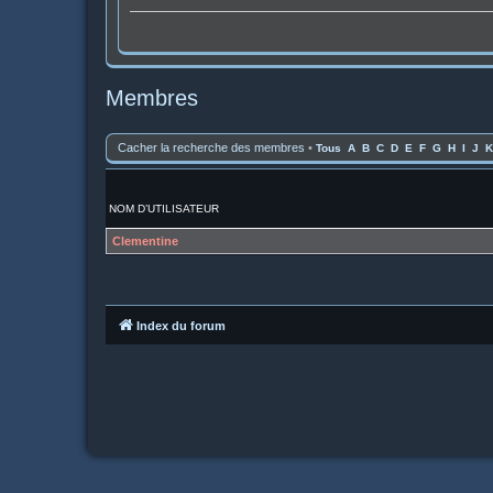
Membres
Cacher la recherche des membres
•
Tous
A
B
C
D
E
F
G
H
I
J
K
NOM D’UTILISATEUR
Clementine
Index du forum