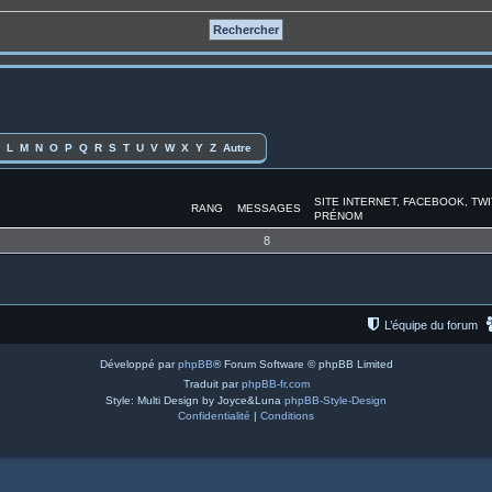
L
M
N
O
P
Q
R
S
T
U
V
W
X
Y
Z
Autre
SITE INTERNET, FACEBOOK, TW
RANG
MESSAGES
PRÉNOM
8
L’équipe du forum
Développé par
phpBB
® Forum Software © phpBB Limited
Traduit par
phpBB-fr.com
Style: Multi Design by Joyce&Luna
phpBB-Style-Design
Confidentialité
|
Conditions