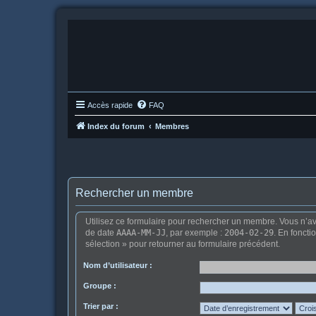
Accès rapide
FAQ
Index du forum
Membres
Rechercher un membre
Utilisez ce formulaire pour rechercher un membre. Vous n’ave
de date
AAAA-MM-JJ
, par exemple :
2004-02-29
. En foncti
sélection » pour retourner au formulaire précédent.
Nom d’utilisateur :
Groupe :
Trier par :