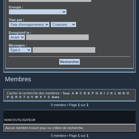
Groupe :
Trier par :
Enregistré le :
Messages :
Membres
Cacher la recherche des membres
•
Tous
A
B
C
D
E
F
G
H
I
J
K
L
M
N
O
P
Q
R
S
T
U
V
W
X
Y
Z
Autre
0 membre • Page
1
sur
1
NOM D’UTILISATEUR
Aucun membre trouvé pour ce critère de recherche.
0 membre • Page
1
sur
1