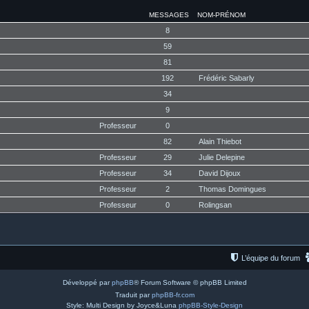
MESSAGES
NOM-PRÉNOM
8
59
81
192
Frédéric Sabarly
34
9
Professeur
0
82
Alain Thiebot
Professeur
29
Julie Delepine
Professeur
34
David Dijoux
Professeur
2
Thomas Domingues
Professeur
0
Rolingsan
L’équipe du forum
Développé par
phpBB
® Forum Software © phpBB Limited
Traduit par
phpBB-fr.com
Style: Multi Design by Joyce&Luna
phpBB-Style-Design