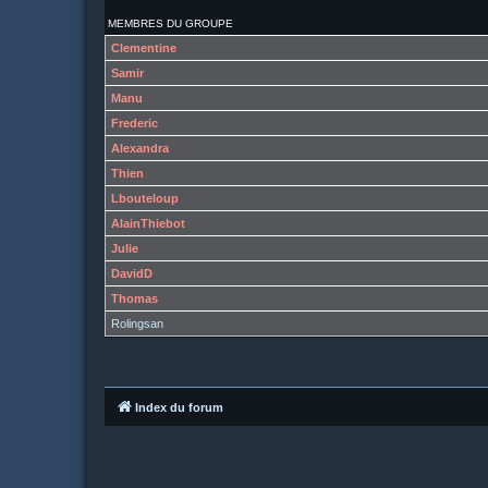
MEMBRES DU GROUPE
Clementine
Samir
Manu
Frederic
Alexandra
Thien
Lbouteloup
AlainThiebot
Julie
DavidD
Thomas
Rolingsan
Index du forum