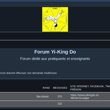
Forum Yi-King Do
Forum dédié aux pratiquants et enseignants
orum doivent effectuer une demande d’adhésion.
SITE INTERNET, FACEBOOK, TW
RANG
MESSAGES
PRÉNOM
https://www.yikingdo.eu
Site Admin
370
Michel Granger
102