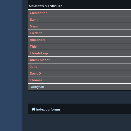
MEMBRES DU GROUPE
Clementine
Samir
Manu
Frederic
Alexandra
Thien
Lbouteloup
AlainThiebot
Julie
DavidD
Thomas
Rolingsan
Index du forum