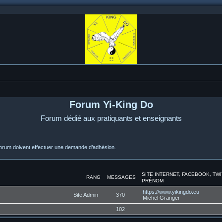
Forum Yi-King Do
Forum dédié aux pratiquants et enseignants
orum doivent effectuer une demande d’adhésion.
SITE INTERNET, FACEBOOK, TW
RANG
MESSAGES
PRÉNOM
https://www.yikingdo.eu
Site Admin
370
Michel Granger
102