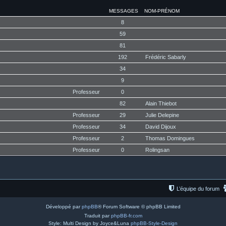
MESSAGES
NOM-PRÉNOM
8
59
81
192
Frédéric Sabarly
34
9
Professeur
0
82
Alain Thiebot
Professeur
29
Julie Delepine
Professeur
34
David Dijoux
Professeur
2
Thomas Domingues
Professeur
0
Rolingsan
L’équipe du forum
Développé par
phpBB
® Forum Software © phpBB Limited
Traduit par
phpBB-fr.com
Style: Multi Design by Joyce&Luna
phpBB-Style-Design