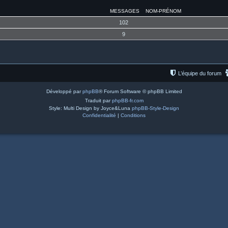
MESSAGES
NOM-PRÉNOM
102
9
L’équipe du forum
Développé par
phpBB
® Forum Software © phpBB Limited
Traduit par
phpBB-fr.com
Style: Multi Design by Joyce&Luna
phpBB-Style-Design
Confidentialité
|
Conditions