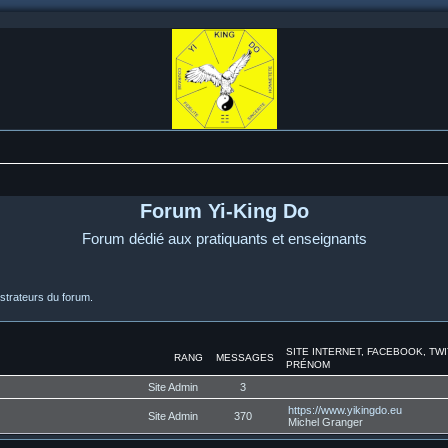
Forum Yi-King Do
Forum dédié aux pratiquants et enseignants
strateurs du forum.
SITE INTERNET, FACEBOOK, TW
RANG
MESSAGES
PRÉNOM
Site Admin
3
https://www.yikingdo.eu
Site Admin
370
Michel Granger