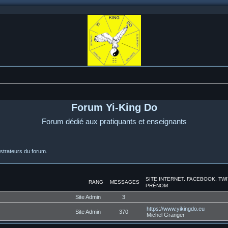
Forum Yi-King Do
Forum dédié aux pratiquants et enseignants
strateurs du forum.
SITE INTERNET, FACEBOOK, TW
RANG
MESSAGES
PRÉNOM
Site Admin
3
https://www.yikingdo.eu
Site Admin
370
Michel Granger