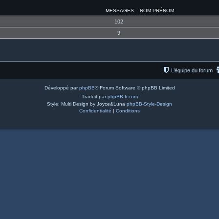
MESSAGES
NOM-PRÉNOM
102
9
L’équipe du forum
Développé par
phpBB
® Forum Software © phpBB Limited
Traduit par
phpBB-fr.com
Style: Multi Design by Joyce&Luna
phpBB-Style-Design
Confidentialité
|
Conditions