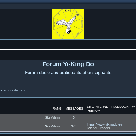
Forum Yi-King Do
Forum dédié aux pratiquants et enseignants
strateurs du forum.
SITE INTERNET, FACEBOOK, TW
RANG
MESSAGES
PRÉNOM
Site Admin
3
https://www.yikingdo.eu
Site Admin
370
Michel Granger