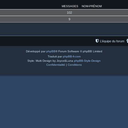
MESSAGES
NOM-PRÉNOM
102
9
L’équipe du forum
Développé par
phpBB
® Forum Software © phpBB Limited
Traduit par
phpBB-fr.com
Style: Multi Design by Joyce&Luna
phpBB-Style-Design
Confidentialité
|
Conditions