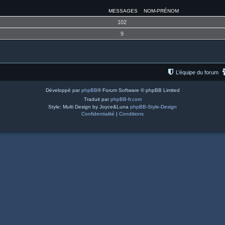
MESSAGES
NOM-PRÉNOM
102
9
L’équipe du forum
Développé par
phpBB
® Forum Software © phpBB Limited
Traduit par
phpBB-fr.com
Style: Multi Design by Joyce&Luna
phpBB-Style-Design
Confidentialité
|
Conditions