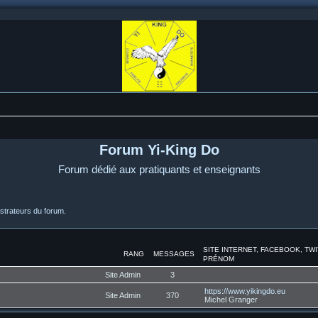
Forum Yi-King Do
Forum dédié aux pratiquants et enseignants
strateurs du forum.
SITE INTERNET, FACEBOOK, TW
RANG
MESSAGES
PRÉNOM
Site Admin
3
https://www.yikingdo.eu
Site Admin
370
Michel Granger