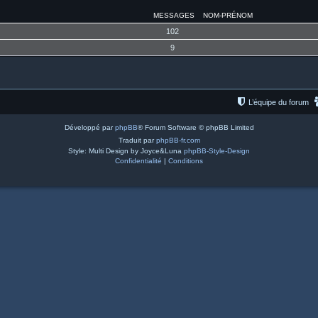
MESSAGES
NOM-PRÉNOM
102
9
L’équipe du forum
Développé par
phpBB
® Forum Software © phpBB Limited
Traduit par
phpBB-fr.com
Style: Multi Design by Joyce&Luna
phpBB-Style-Design
Confidentialité
|
Conditions