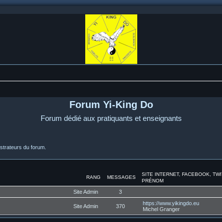
Forum Yi-King Do
Forum dédié aux pratiquants et enseignants
strateurs du forum.
SITE INTERNET, FACEBOOK, TW
RANG
MESSAGES
PRÉNOM
Site Admin
3
https://www.yikingdo.eu
Site Admin
370
Michel Granger