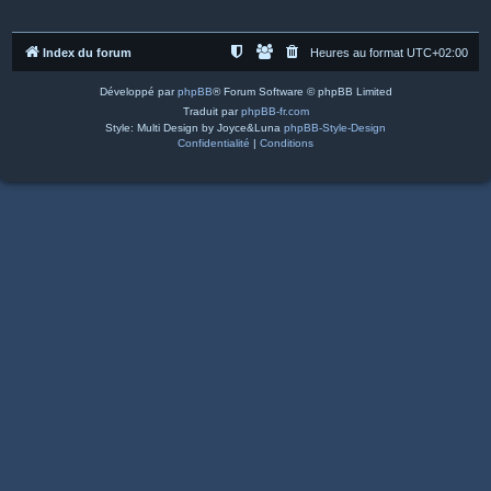
Index du forum
Heures au format
UTC+02:00
Développé par
phpBB
® Forum Software © phpBB Limited
Traduit par
phpBB-fr.com
Style: Multi Design by Joyce&Luna
phpBB-Style-Design
Confidentialité
|
Conditions