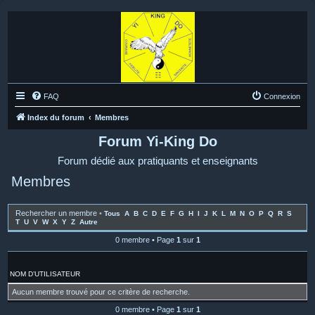
FAQ
Connexion
Index du forum
Membres
Forum Yi-King Do
Forum dédié aux pratiquants et enseignants
Membres
Rechercher un membre
•
Tous
A
B
C
D
E
F
G
H
I
J
K
L
M
N
O
P
Q
R
S
T
U
V
W
X
Y
Z
Autre
0 membre • Page
1
sur
1
NOM D’UTILISATEUR
Aucun membre trouvé pour ce critère de recherche.
0 membre • Page
1
sur
1