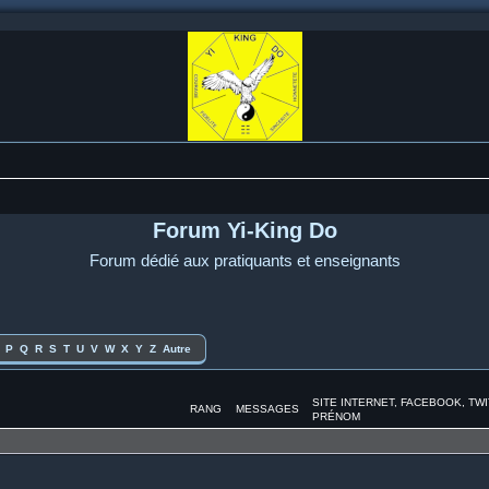
Forum Yi-King Do
Forum dédié aux pratiquants et enseignants
P
Q
R
S
T
U
V
W
X
Y
Z
Autre
SITE INTERNET, FACEBOOK, TW
RANG
MESSAGES
PRÉNOM