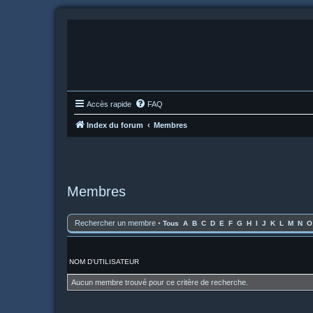
Accès rapide
FAQ
Index du forum
Membres
Membres
Rechercher un membre
•
Tous
A
B
C
D
E
F
G
H
I
J
K
L
M
N
O
NOM D’UTILISATEUR
Aucun membre trouvé pour ce critère de recherche.