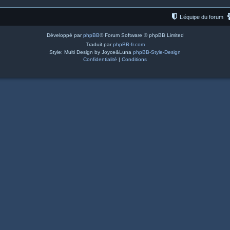
L’équipe du forum
Développé par
phpBB
® Forum Software © phpBB Limited
Traduit par
phpBB-fr.com
Style: Multi Design by Joyce&Luna
phpBB-Style-Design
Confidentialité
|
Conditions