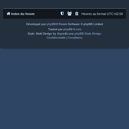
Index du forum
Heures au format
UTC+02:00
Développé par
phpBB
® Forum Software © phpBB Limited
Traduit par
phpBB-fr.com
Style: Multi Design by Joyce&Luna
phpBB-Style-Design
Confidentialité
|
Conditions