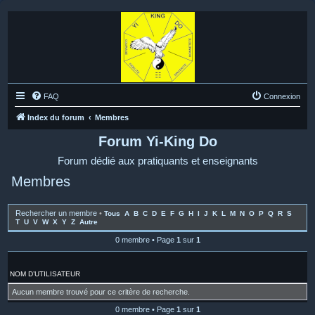
FAQ
Connexion
Index du forum
Membres
Forum Yi-King Do
Forum dédié aux pratiquants et enseignants
Membres
Rechercher un membre
•
Tous
A
B
C
D
E
F
G
H
I
J
K
L
M
N
O
P
Q
R
S
T
U
V
W
X
Y
Z
Autre
0 membre • Page
1
sur
1
NOM D’UTILISATEUR
Aucun membre trouvé pour ce critère de recherche.
0 membre • Page
1
sur
1