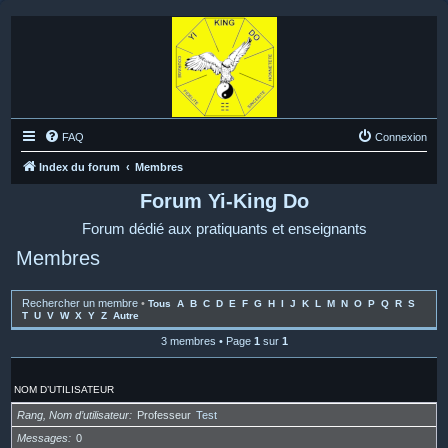
FAQ
Connexion
Index du forum
Membres
Forum Yi-King Do
Forum dédié aux pratiquants et enseignants
Membres
Rechercher un membre
•
Tous
A
B
C
D
E
F
G
H
I
J
K
L
M
N
O
P
Q
R
S
T
U
V
W
X
Y
Z
Autre
3 membres • Page
1
sur
1
NOM D’UTILISATEUR
Rang, Nom d’utilisateur
Professeur
Test
Messages
0