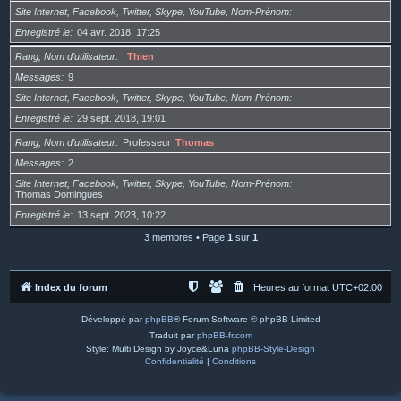
Site Internet, Facebook, Twitter, Skype, YouTube, Nom-Prénom
Enregistré le
04 avr. 2018, 17:25
Rang, Nom d’utilisateur
Thien
Messages
9
Site Internet, Facebook, Twitter, Skype, YouTube, Nom-Prénom
Enregistré le
29 sept. 2018, 19:01
Rang, Nom d’utilisateur
Professeur
Thomas
Messages
2
Site Internet, Facebook, Twitter, Skype, YouTube, Nom-Prénom
Thomas Domingues
Enregistré le
13 sept. 2023, 10:22
3 membres • Page
1
sur
1
Index du forum
Heures au format
UTC+02:00
Développé par
phpBB
® Forum Software © phpBB Limited
Traduit par
phpBB-fr.com
Style: Multi Design by Joyce&Luna
phpBB-Style-Design
Confidentialité
|
Conditions