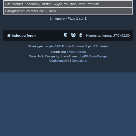
Site Internet, Facebook, Twitter, Skype, YouTube, Nom-Prénom
Enregistré le
29 mars 2018, 10:07
1 membre • Page
1
sur
1
Index du forum
Heures au format
UTC+02:00
Développé par
phpBB
® Forum Software © phpBB Limited
Traduit par
phpBB-fr.com
Style: Multi Design by Joyce&Luna
phpBB-Style-Design
Confidentialité
|
Conditions