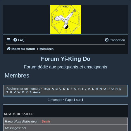
FAQ
Connexion
Index du forum
Membres
Forum Yi-King Do
Forum dédié aux pratiquants et enseignants
Membres
Rechercher un membre
•
Tous
A
B
C
D
E
F
G
H
I
J
K
L
M
N
O
P
Q
R
S
T
U
V
W
X
Y
Z
Autre
1 membre • Page
1
sur
1
NOM D’UTILISATEUR
Rang, Nom d’utilisateur
Samir
Messages
59