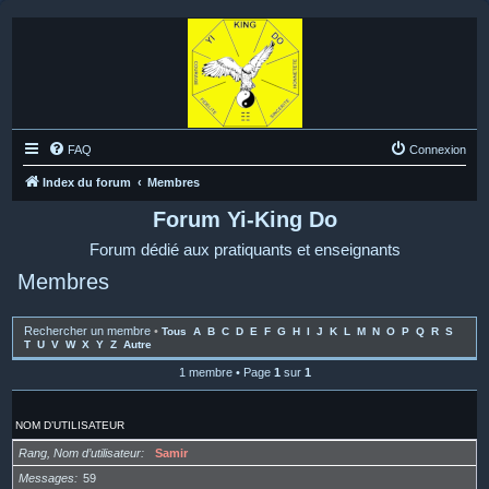
FAQ
Connexion
Index du forum
Membres
Forum Yi-King Do
Forum dédié aux pratiquants et enseignants
Membres
Rechercher un membre
•
Tous
A
B
C
D
E
F
G
H
I
J
K
L
M
N
O
P
Q
R
S
T
U
V
W
X
Y
Z
Autre
1 membre • Page
1
sur
1
NOM D’UTILISATEUR
Rang, Nom d’utilisateur
Samir
Messages
59