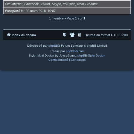
Site Internet, Facebook, Twitter, Skype, YouTube, Nom-Prénom
Enregistré le
29 mars 2018, 10:07
1 membre • Page
1
sur
1
Index du forum
Heures au format
UTC+02:00
Développé par
phpBB
® Forum Software © phpBB Limited
Traduit par
phpBB-fr.com
Style: Multi Design by Joyce&Luna
phpBB-Style-Design
Confidentialité
|
Conditions