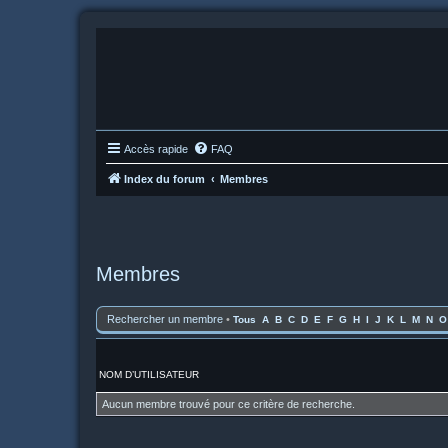
Accès rapide
FAQ
Index du forum
Membres
Membres
Rechercher un membre
•
Tous
A
B
C
D
E
F
G
H
I
J
K
L
M
N
O
NOM D’UTILISATEUR
Aucun membre trouvé pour ce critère de recherche.