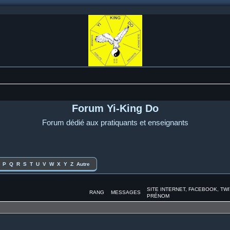
Forum Yi-King Do
Forum dédié aux pratiquants et enseignants
P
Q
R
S
T
U
V
W
X
Y
Z
Autre
SITE INTERNET, FACEBOOK, TW
RANG
MESSAGES
PRÉNOM