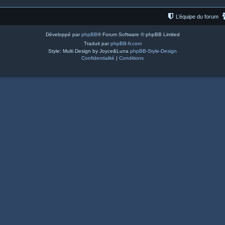
L’équipe du forum
Développé par
phpBB
® Forum Software © phpBB Limited
Traduit par
phpBB-fr.com
Style: Multi Design by Joyce&Luna
phpBB-Style-Design
Confidentialité
|
Conditions