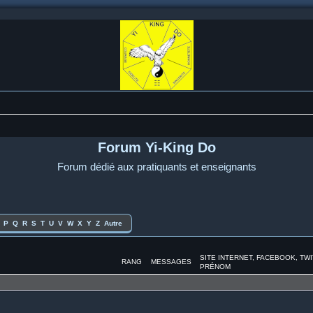
Forum Yi-King Do
Forum dédié aux pratiquants et enseignants
P
Q
R
S
T
U
V
W
X
Y
Z
Autre
SITE INTERNET, FACEBOOK, TW
RANG
MESSAGES
PRÉNOM