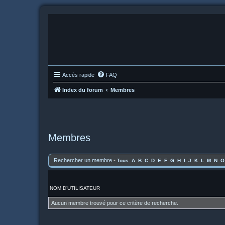
Accès rapide
FAQ
Index du forum
Membres
Membres
Rechercher un membre
•
Tous
A
B
C
D
E
F
G
H
I
J
K
L
M
N
O
NOM D’UTILISATEUR
Aucun membre trouvé pour ce critère de recherche.