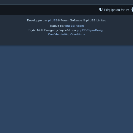
L’équipe du forum
Développé par
phpBB
® Forum Software © phpBB Limited
Traduit par
phpBB-fr.com
Style: Multi Design by Joyce&Luna
phpBB-Style-Design
Confidentialité
|
Conditions