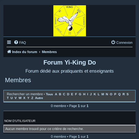
FAQ
Connexion
Index du forum
Membres
Forum Yi-King Do
Forum dédié aux pratiquants et enseignants
Membres
Rechercher un membre
•
Tous
A
B
C
D
E
F
G
H
I
J
K
L
M
N
O
P
Q
R
S
T
U
V
W
X
Y
Z
Autre
0 membre • Page
1
sur
1
NOM D’UTILISATEUR
Aucun membre trouvé pour ce critère de recherche.
0 membre • Page
1
sur
1