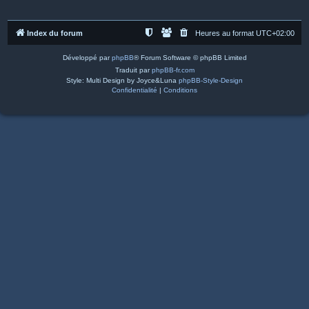
Index du forum
Heures au format
UTC+02:00
Développé par
phpBB
® Forum Software © phpBB Limited
Traduit par
phpBB-fr.com
Style: Multi Design by Joyce&Luna
phpBB-Style-Design
Confidentialité
|
Conditions