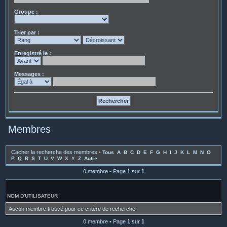
Groupe :
Trier par :
Enregistré le :
Messages :
Membres
Cacher la recherche des membres
•
Tous
A
B
C
D
E
F
G
H
I
J
K
L
M
N
O
P
Q
R
S
T
U
V
W
X
Y
Z
Autre
0 membre • Page
1
sur
1
NOM D’UTILISATEUR
Aucun membre trouvé pour ce critère de recherche.
0 membre • Page
1
sur
1