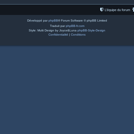
L’équipe du forum
Développé par
phpBB
® Forum Software © phpBB Limited
Traduit par
phpBB-fr.com
Style: Multi Design by Joyce&Luna
phpBB-Style-Design
Confidentialité
|
Conditions