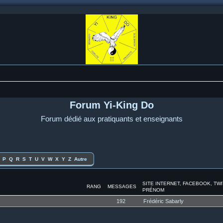
Forum Yi-King Do
Forum dédié aux pratiquants et enseignants
P
Q
R
S
T
U
V
W
X
Y
Z
Autre
SITE INTERNET, FACEBOOK, TW
RANG
MESSAGES
PRÉNOM
192
Frédéric Sabarly