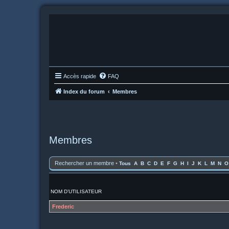
Accès rapide
FAQ
Index du forum
Membres
Membres
Rechercher un membre
•
Tous
A
B
C
D
E
F
G
H
I
J
K
L
M
N
O
NOM D’UTILISATEUR
Frederic