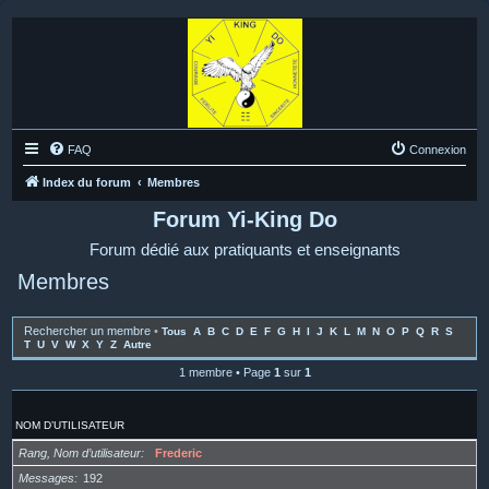
FAQ
Connexion
Index du forum
Membres
Forum Yi-King Do
Forum dédié aux pratiquants et enseignants
Membres
Rechercher un membre
•
Tous
A
B
C
D
E
F
G
H
I
J
K
L
M
N
O
P
Q
R
S
T
U
V
W
X
Y
Z
Autre
1 membre • Page
1
sur
1
NOM D’UTILISATEUR
Rang, Nom d’utilisateur
Frederic
Messages
192