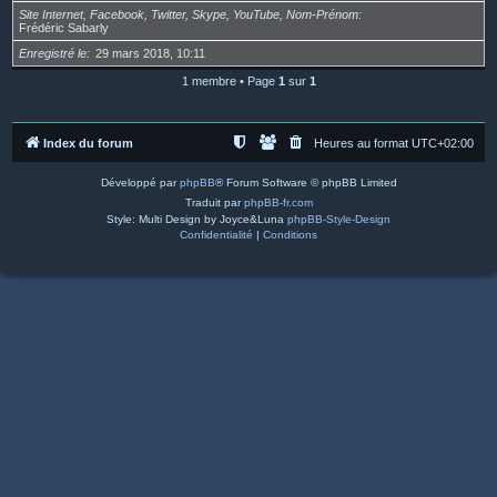
Site Internet, Facebook, Twitter, Skype, YouTube, Nom-Prénom
Frédéric Sabarly
Enregistré le
29 mars 2018, 10:11
1 membre • Page
1
sur
1
Index du forum
Heures au format
UTC+02:00
Développé par
phpBB
® Forum Software © phpBB Limited
Traduit par
phpBB-fr.com
Style: Multi Design by Joyce&Luna
phpBB-Style-Design
Confidentialité
|
Conditions