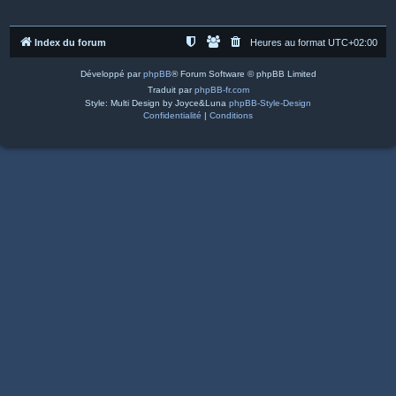
Index du forum
Heures au format
UTC+02:00
Développé par
phpBB
® Forum Software © phpBB Limited
Traduit par
phpBB-fr.com
Style: Multi Design by Joyce&Luna
phpBB-Style-Design
Confidentialité
|
Conditions