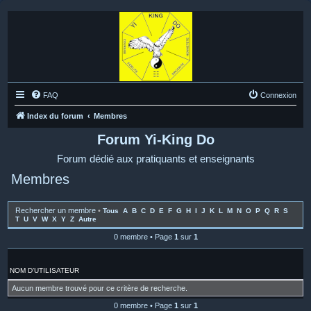
FAQ
Connexion
Index du forum
Membres
Forum Yi-King Do
Forum dédié aux pratiquants et enseignants
Membres
Rechercher un membre
•
Tous
A
B
C
D
E
F
G
H
I
J
K
L
M
N
O
P
Q
R
S
T
U
V
W
X
Y
Z
Autre
0 membre • Page
1
sur
1
NOM D’UTILISATEUR
Aucun membre trouvé pour ce critère de recherche.
0 membre • Page
1
sur
1