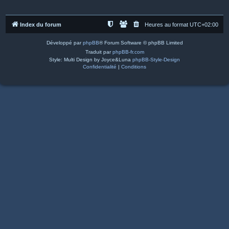
Index du forum
Heures au format
UTC+02:00
Développé par
phpBB
® Forum Software © phpBB Limited
Traduit par
phpBB-fr.com
Style: Multi Design by Joyce&Luna
phpBB-Style-Design
Confidentialité
|
Conditions