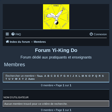
FAQ
Connexion
Index du forum
Membres
Forum Yi-King Do
Forum dédié aux pratiquants et enseignants
Membres
Rechercher un membre
•
Tous
A
B
C
D
E
F
G
H
I
J
K
L
M
N
O
P
Q
R
S
T
U
V
W
X
Y
Z
Autre
0 membre • Page
1
sur
1
NOM D’UTILISATEUR
Aucun membre trouvé pour ce critère de recherche.
0 membre • Page
1
sur
1