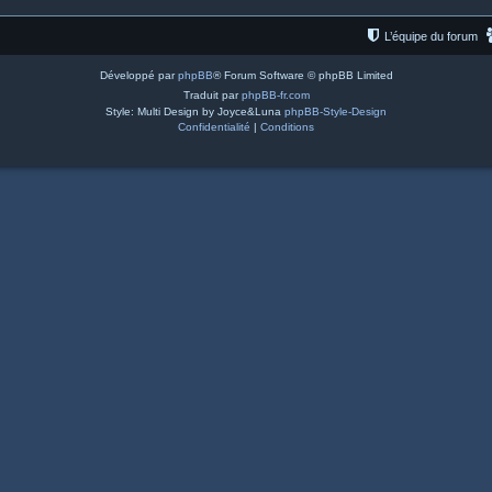
L’équipe du forum
Développé par
phpBB
® Forum Software © phpBB Limited
Traduit par
phpBB-fr.com
Style: Multi Design by Joyce&Luna
phpBB-Style-Design
Confidentialité
|
Conditions