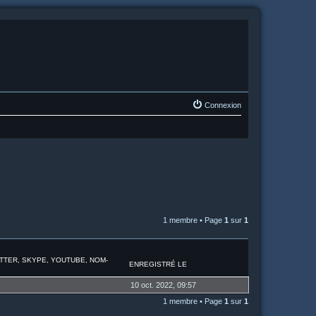
Connexion
1 membre • Page
1
sur
1
ITTER, SKYPE, YOUTUBE, NOM-
ENREGISTRÉ LE
10 oct. 2022, 09:57
1 membre • Page
1
sur
1