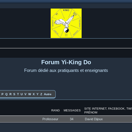
Forum Yi-King Do
Forum dédié aux pratiquants et enseignants
P
Q
R
S
T
U
V
W
X
Y
Z
Autre
SITE INTERNET, FACEBOOK, TW
RANG
MESSAGES
PRÉNOM
Professeur
34
David Dijoux