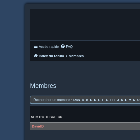
Accès rapide
FAQ
Index du forum
Membres
Membres
Rechercher un membre
•
Tous
A
B
C
D
E
F
G
H
I
J
K
L
M
N
O
NOM D’UTILISATEUR
DavidD