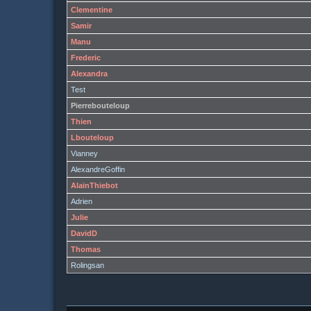
Clementine
Samir
Manu
Frederic
Alexandra
Test
Pierrebouteloup
Thien
Lbouteloup
Vianney
AlexandreGoffin
AlainThiebot
Adrien
Julie
DavidD
Thomas
Rolingsan