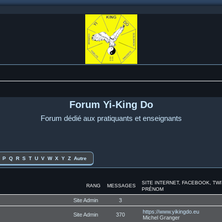
Forum Yi-King Do
Forum dédié aux pratiquants et enseignants
P
Q
R
S
T
U
V
W
X
Y
Z
Autre
SITE INTERNET, FACEBOOK, TW
RANG
MESSAGES
PRÉNOM
Site Admin
3
https://www.yikingdo.eu
Site Admin
370
Michel Granger