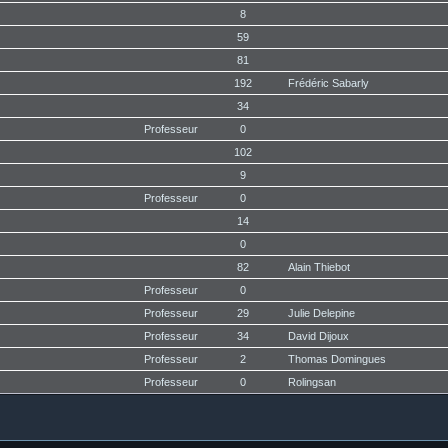
8
59
81
192
Frédéric Sabarly
34
Professeur
0
102
9
Professeur
0
14
0
82
Alain Thiebot
Professeur
0
Professeur
29
Julie Delepine
Professeur
34
David Dijoux
Professeur
2
Thomas Domingues
Professeur
0
Rolingsan