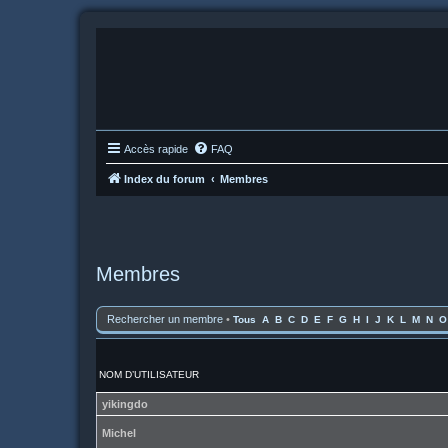
Accès rapide
FAQ
Index du forum
Membres
Membres
Rechercher un membre
•
Tous
A
B
C
D
E
F
G
H
I
J
K
L
M
N
O
NOM D’UTILISATEUR
yikingdo
Michel