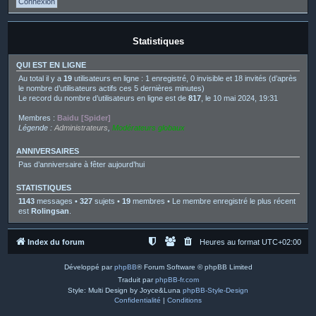
Statistiques
QUI EST EN LIGNE
Au total il y a
19
utilisateurs en ligne : 1 enregistré, 0 invisible et 18 invités (d’après
le nombre d’utilisateurs actifs ces 5 dernières minutes)
Le record du nombre d’utilisateurs en ligne est de
817
, le 10 mai 2024, 19:31
Membres :
Baidu [Spider]
Légende :
Administrateurs
,
Modérateurs globaux
ANNIVERSAIRES
Pas d’anniversaire à fêter aujourd’hui
STATISTIQUES
1143
messages •
327
sujets •
19
membres • Le membre enregistré le plus récent
est
Rolingsan
.
Index du forum
Heures au format
UTC+02:00
Développé par
phpBB
® Forum Software © phpBB Limited
Traduit par
phpBB-fr.com
Style: Multi Design by Joyce&Luna
phpBB-Style-Design
Confidentialité
|
Conditions