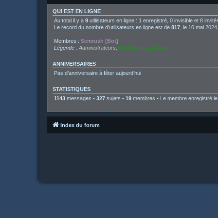
QUI EST EN LIGNE
Au total il y a
9
utilisateurs en ligne : 1 enregistré, 0 invisible et 8 inv
Le record du nombre d’utilisateurs en ligne est de
817
, le 10 mai 2024
Membres :
Semrush [Bot]
Légende :
Administrateurs
,
Modérateurs globaux
ANNIVERSAIRES
Pas d’anniversaire à fêter aujourd’hui
STATISTIQUES
1143
messages •
327
sujets •
19
membres • Le membre enregistré le 
Index du forum