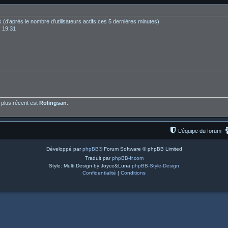
ités (d’après le nombre d’utilisateurs actifs ces 5 dernières minutes)
, 19:31
plus récent est
Rolingsan
.
L’équipe du forum
Développé par
phpBB
® Forum Software © phpBB Limited
Traduit par
phpBB-fr.com
Style: Multi Design by Joyce&Luna
phpBB-Style-Design
Confidentialité
|
Conditions