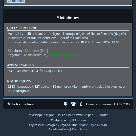
Statistiques
QUI EST EN LIGNE
Au total il y a
10
utilisateurs en ligne : 1 enregistré, 0 invisible et 9 invités (d’après
le nombre d’utilisateurs actifs ces 5 dernières minutes)
Le record du nombre d’utilisateurs en ligne est de
817
, le 10 mai 2024, 19:31
Membres :
Semrush [Bot]
Légende :
Administrateurs
,
Modérateurs globaux
ANNIVERSAIRES
Pas d’anniversaire à fêter aujourd’hui
STATISTIQUES
1143
messages •
327
sujets •
19
membres • Le membre enregistré le plus récent
est
Rolingsan
.
Index du forum
Heures au format
UTC+02:00
Développé par
phpBB
® Forum Software © phpBB Limited
Traduit par
phpBB-fr.com
Style: Multi Design by Joyce&Luna
phpBB-Style-Design
Confidentialité
|
Conditions