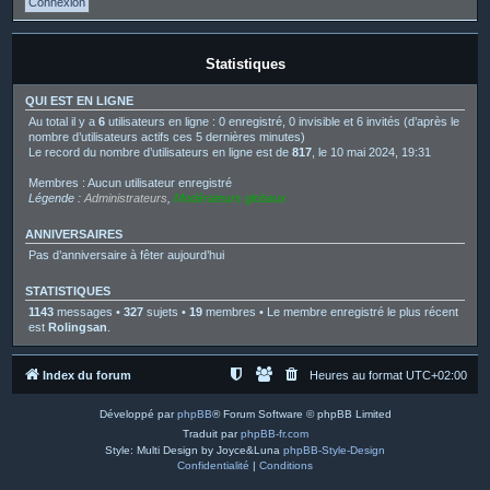
Statistiques
QUI EST EN LIGNE
Au total il y a
6
utilisateurs en ligne : 0 enregistré, 0 invisible et 6 invités (d’après le
nombre d’utilisateurs actifs ces 5 dernières minutes)
Le record du nombre d’utilisateurs en ligne est de
817
, le 10 mai 2024, 19:31
Membres : Aucun utilisateur enregistré
Légende :
Administrateurs
,
Modérateurs globaux
ANNIVERSAIRES
Pas d’anniversaire à fêter aujourd’hui
STATISTIQUES
1143
messages •
327
sujets •
19
membres • Le membre enregistré le plus récent
est
Rolingsan
.
Index du forum
Heures au format
UTC+02:00
Développé par
phpBB
® Forum Software © phpBB Limited
Traduit par
phpBB-fr.com
Style: Multi Design by Joyce&Luna
phpBB-Style-Design
Confidentialité
|
Conditions