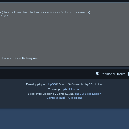
ités (d’après le nombre d’utilisateurs actifs ces 5 dernières minutes)
, 19:31
plus récent est
Rolingsan
.
L’équipe du forum
Développé par
phpBB
® Forum Software © phpBB Limited
Traduit par
phpBB-fr.com
Style: Multi Design by Joyce&Luna
phpBB-Style-Design
Confidentialité
|
Conditions