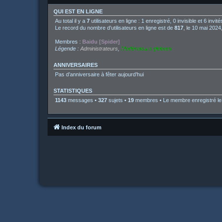
QUI EST EN LIGNE
Au total il y a
7
utilisateurs en ligne : 1 enregistré, 0 invisible et 6 inv
Le record du nombre d’utilisateurs en ligne est de
817
, le 10 mai 2024
Membres :
Baidu [Spider]
Légende :
Administrateurs
,
Modérateurs globaux
ANNIVERSAIRES
Pas d’anniversaire à fêter aujourd’hui
STATISTIQUES
1143
messages •
327
sujets •
19
membres • Le membre enregistré le 
Index du forum