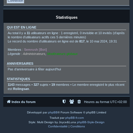
Statistiques
QUI EST EN LIGNE
Au total il y a
11
utilisateurs en ligne : 1 enregistré, 0 invisible et 10 invités (d’après
le nombre d’utilisateurs actifs ces 5 dernières minutes)
Le record du nombre d’utilisateurs en ligne est de
817
, le 10 mai 2024, 19:31
Membres :
Semrush [Bot]
Légende :
Administrateurs
,
Modérateurs globaux
ANNIVERSAIRES
Pas d’anniversaire à fêter aujourd’hui
STATISTIQUES
1143
messages •
327
sujets •
19
membres • Le membre enregistré le plus récent
est
Rolingsan
.
Index du forum
Heures au format
UTC+02:00
Développé par
phpBB
® Forum Software © phpBB Limited
Traduit par
phpBB-fr.com
Style: Multi Design by Joyce&Luna
phpBB-Style-Design
Confidentialité
|
Conditions