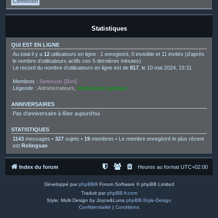
Statistiques
QUI EST EN LIGNE
Au total il y a
12
utilisateurs en ligne : 1 enregistré, 0 invisible et 11 invités (d’après
le nombre d’utilisateurs actifs ces 5 dernières minutes)
Le record du nombre d’utilisateurs en ligne est de
817
, le 10 mai 2024, 19:31
Membres :
Semrush [Bot]
Légende :
Administrateurs
,
Modérateurs globaux
ANNIVERSAIRES
Pas d’anniversaire à fêter aujourd’hui
STATISTIQUES
1143
messages •
327
sujets •
19
membres • Le membre enregistré le plus récent
est
Rolingsan
.
Index du forum
Heures au format
UTC+02:00
Développé par
phpBB
® Forum Software © phpBB Limited
Traduit par
phpBB-fr.com
Style: Multi Design by Joyce&Luna
phpBB-Style-Design
Confidentialité
|
Conditions