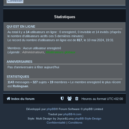
Statistiques
QUI EST EN LIGNE
Au total il y a
14
utilisateurs en ligne : 0 enregistré, 0 invisible et 14 invités (d’après
le nombre d’utilisateurs actifs ces 5 dernières minutes)
Le record du nombre d’utilisateurs en ligne est de
817
, le 10 mai 2024, 19:31
Membres : Aucun utilisateur enregistré
Légende :
Administrateurs
,
Modérateurs globaux
ANNIVERSAIRES
Pas d’anniversaire à fêter aujourd’hui
STATISTIQUES
1143
messages •
327
sujets •
19
membres • Le membre enregistré le plus récent
est
Rolingsan
.
Index du forum
Heures au format
UTC+02:00
Développé par
phpBB
® Forum Software © phpBB Limited
Traduit par
phpBB-fr.com
Style: Multi Design by Joyce&Luna
phpBB-Style-Design
Confidentialité
|
Conditions