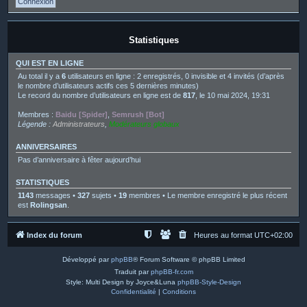
Statistiques
QUI EST EN LIGNE
Au total il y a
6
utilisateurs en ligne : 2 enregistrés, 0 invisible et 4 invités (d’après
le nombre d’utilisateurs actifs ces 5 dernières minutes)
Le record du nombre d’utilisateurs en ligne est de
817
, le 10 mai 2024, 19:31
Membres :
Baidu [Spider]
,
Semrush [Bot]
Légende :
Administrateurs
,
Modérateurs globaux
ANNIVERSAIRES
Pas d’anniversaire à fêter aujourd’hui
STATISTIQUES
1143
messages •
327
sujets •
19
membres • Le membre enregistré le plus récent
est
Rolingsan
.
Index du forum
Heures au format
UTC+02:00
Développé par
phpBB
® Forum Software © phpBB Limited
Traduit par
phpBB-fr.com
Style: Multi Design by Joyce&Luna
phpBB-Style-Design
Confidentialité
|
Conditions