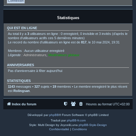
Statistiques
QUI EST EN LIGNE
Au total il y a
3
utilisateurs en ligne : 0 enregistré, 0 invisible et 3 invités (d’après le
nombre d’utilisateurs actifs ces 5 dernières minutes)
Le record du nombre d’utilisateurs en ligne est de
817
, le 10 mai 2024, 19:31
Membres : Aucun utilisateur enregistré
Légende :
Administrateurs
,
Modérateurs globaux
ANNIVERSAIRES
Pas d’anniversaire à fêter aujourd’hui
STATISTIQUES
1143
messages •
327
sujets •
19
membres • Le membre enregistré le plus récent
est
Rolingsan
.
Index du forum
Heures au format
UTC+02:00
Développé par
phpBB
® Forum Software © phpBB Limited
Traduit par
phpBB-fr.com
Style: Multi Design by Joyce&Luna
phpBB-Style-Design
Confidentialité
|
Conditions