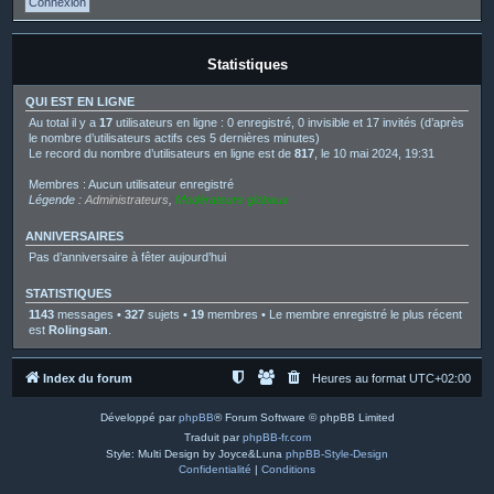
Statistiques
QUI EST EN LIGNE
Au total il y a
17
utilisateurs en ligne : 0 enregistré, 0 invisible et 17 invités (d’après
le nombre d’utilisateurs actifs ces 5 dernières minutes)
Le record du nombre d’utilisateurs en ligne est de
817
, le 10 mai 2024, 19:31
Membres : Aucun utilisateur enregistré
Légende :
Administrateurs
,
Modérateurs globaux
ANNIVERSAIRES
Pas d’anniversaire à fêter aujourd’hui
STATISTIQUES
1143
messages •
327
sujets •
19
membres • Le membre enregistré le plus récent
est
Rolingsan
.
Index du forum
Heures au format
UTC+02:00
Développé par
phpBB
® Forum Software © phpBB Limited
Traduit par
phpBB-fr.com
Style: Multi Design by Joyce&Luna
phpBB-Style-Design
Confidentialité
|
Conditions